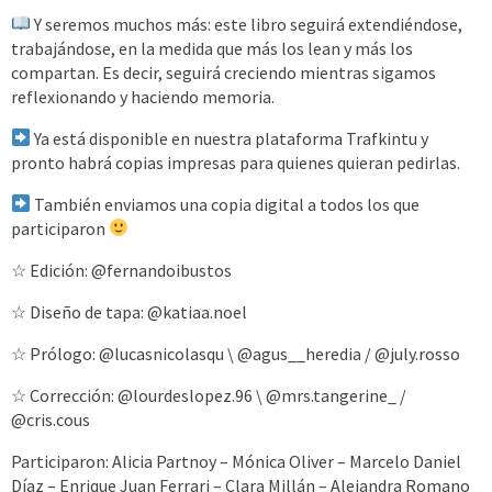
Y seremos muchos más: este libro seguirá extendiéndose,
trabajándose, en la medida que más los lean y más los
compartan. Es decir, seguirá creciendo mientras sigamos
reflexionando y haciendo memoria.
Ya está disponible en nuestra plataforma Trafkintu y
pronto habrá copias impresas para quienes quieran pedirlas.
También enviamos una copia digital a todos los que
participaron
☆ Edición: @fernandoibustos
☆ Diseño de tapa: @katiaa.noel
☆ Prólogo: @lucasnicolasqu \ @agus__heredia / @july.rosso
☆ Corrección: @lourdeslopez.96 \ @mrs.tangerine_ /
@cris.cous
Participaron: Alicia Partnoy – Mónica Oliver – Marcelo Daniel
Díaz – Enrique Juan Ferrari – Clara Millán – Alejandra Romano