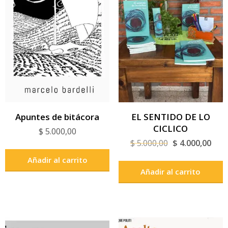
Apuntes de bitácora
EL SENTIDO DE LO
CICLICO
$
5.000,00
El
El
$
5.000,00
$
4.000,00
precio
prec
Añadir al carrito
original
actua
Añadir al carrito
era:
es:
$ 5.000,00.
$ 4.0