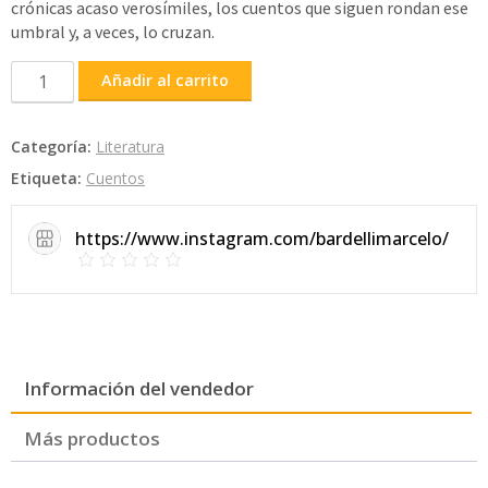
crónicas acaso verosímiles, los cuentos que siguen rondan ese
umbral y, a veces, lo cruzan.
El
Añadir al carrito
lugar
común
Categoría:
Literatura
cantidad
Etiqueta:
Cuentos
https://www.instagram.com/bardellimarcelo/
Información del vendedor
Más productos