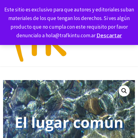
Skip
La
Este sitio es exclusivo para que autores y editoriales suban
0
to
Librería
materiales de los que tengan los derechos. Si ves algún
content
de
producto que no cumpla con este requisito por favor
Trafkintu
Descartar
denuncialo a hola@trafkintu.com.ar